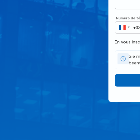
Numéro de té
En vous ins
Sie m
beant