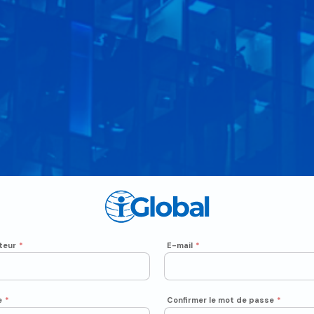
teur
*
E-mail
*
e
*
Confirmer le mot de passe
*