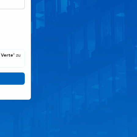
 Verte
" zu