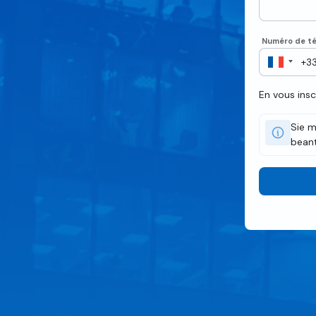
Numéro de té
En vous ins
Sie m
beant