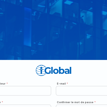
teur
*
E-mail
*
e
*
Confirmer le mot de passe
*