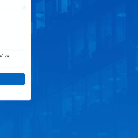
s
" zu