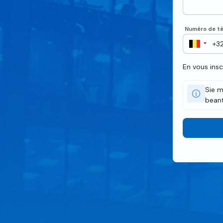
Numéro de té
En vous ins
Sie m
beant