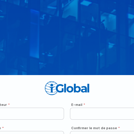
teur
*
E-mail
*
e
*
Confirmer le mot de passe
*