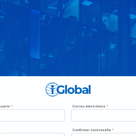
uario
*
Correo electrónico
*
*
Confirmar contraseña
*