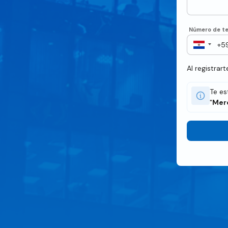
Número de te
Al registrar
Te es
"
Mer