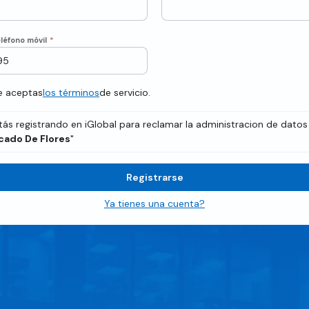
léfono móvil
*
te aceptas
los términos
de servicio.
tás registrando en iGlobal para reclamar la administracion de datos
cado De Flores
"
Registrarse
Ya tienes una cuenta?