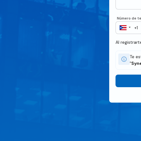
Número de te
Al registrar
Te es
"
Syne