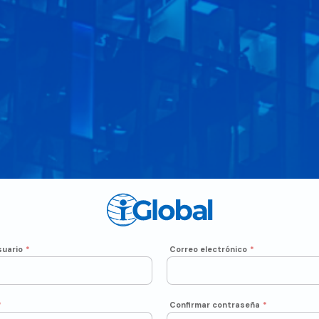
uario
*
Correo electrónico
*
*
Confirmar contraseña
*