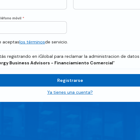
léfono móvil
*
te aceptas
los términos
de servicio.
tás registrando en iGlobal para reclamar la administracion de datos
rgy Business Advisors - Financiamiento Comercial
"
Registrarse
Ya tienes una cuenta?