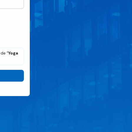
 de "
Yoga