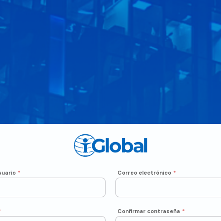
uario
*
Correo electrónico
*
*
Confirmar contraseña
*