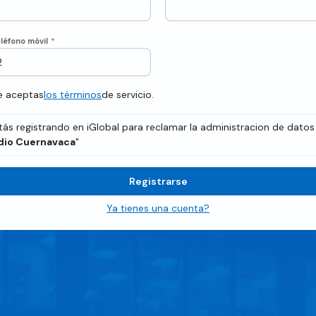
léfono móvil
*
te aceptas
los términos
de servicio.
tás registrando en iGlobal para reclamar la administracion de datos
dio Cuernavaca
"
Registrarse
Ya tienes una cuenta?