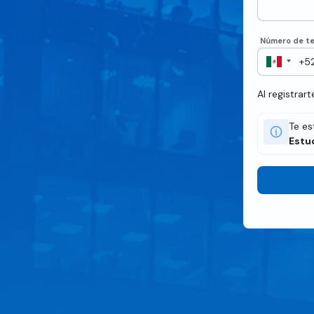
Número de te
Al registrar
Te es
Estu