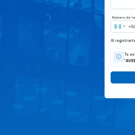
Número de te
Al registrar
Te es
"
AVE