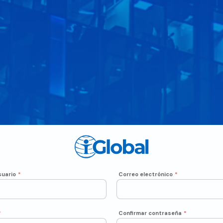
uario
*
Correo electrónico
*
*
Confirmar contraseña
*