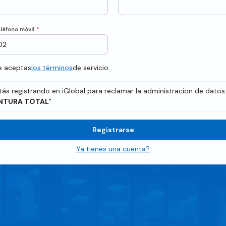
léfono móvil
*
te aceptas
los términos
de servicio.
tás registrando en iGlobal para reclamar la administracion de datos
NTURA TOTAL
"
Registrarse
Ya tienes una cuenta?