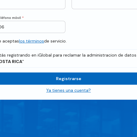
léfono móvil
*
te aceptas
los términos
de servicio.
tás registrando en iGlobal para reclamar la administracion de datos
OSTA RICA
"
Registrarse
Ya tienes una cuenta?