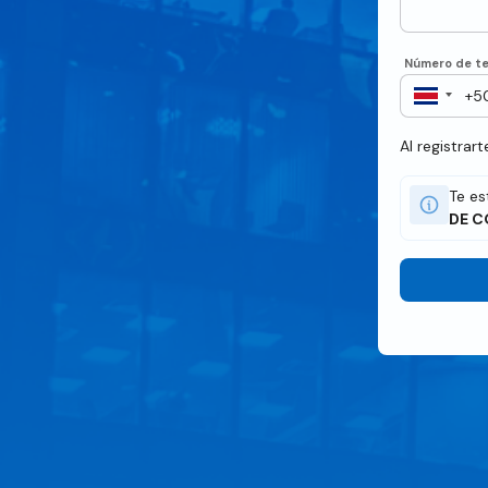
Número de te
Al registrar
Te es
DE C