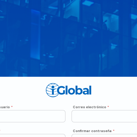
uario
*
Correo electrónico
*
*
Confirmar contraseña
*