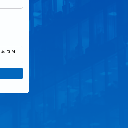
 de "
3 M