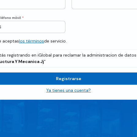
léfono móvil
*
te aceptas
los términos
de servicio.
tás registrando en iGlobal para reclamar la administracion de datos
uctura Y Mecanica Jj
"
Registrarse
Ya tienes una cuenta?