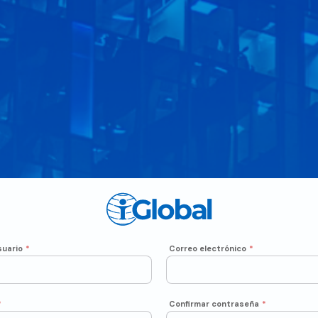
uario
*
Correo electrónico
*
*
Confirmar contraseña
*