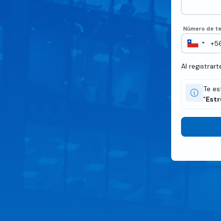
Número de te
Al registrar
Te es
"
Estr